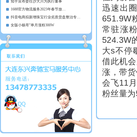
知乎宣布委任沙大川为执行董事
迅速出圈
1688官方物流服务2023年春节放…
651.9
抖音电商拟新增珠宝行业劣质货盘整治专…
女版小杨哥”单月涨粉300W
常驻涨
524.
大s不停
借此机会
涨，带货
会飞11
粉丝量为